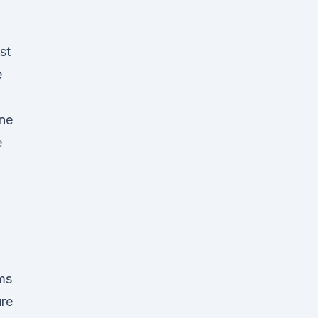
st
e
,
ine
e
ms
üre