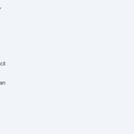
,
il
an