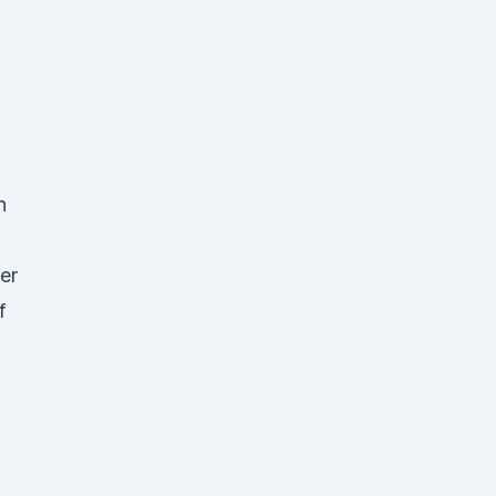
n
er
f