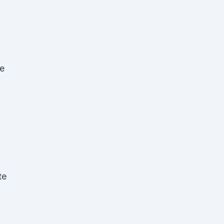
ie
te