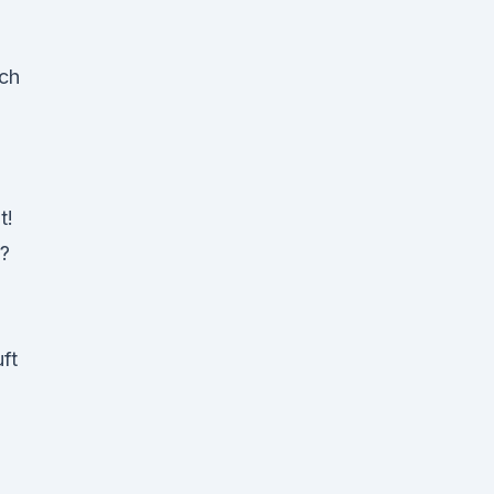
ach
t!
l?
i
ft