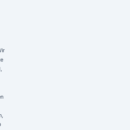
ir
te
,
en
n,
D