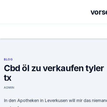
Skip
to
vors
content
BLOG
Cbd öl zu verkaufen tyler
tx
ADMIN
In den Apotheken in Leverkusen will mir das nieman