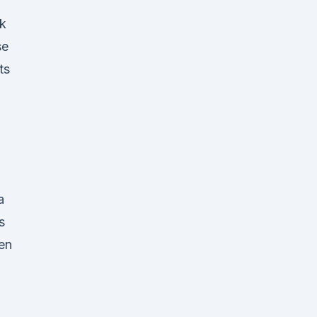
k
se
ts
a
s
ren