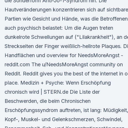
die Sonderform Anti-Jo-1-Syndrom hin. Die
Hautveränderungen konzentrieren sich auf sichtbar
Partien wie Gesicht und Hände, was die Betroffenen
auch psychisch belastet: Um die Augen treten
dunkelrote Schwellungen auf ("Lilakrankheit"), an d
Streckseiten der Finger weißlich-hellrote Plaques. D
Handflächen und overview for NeedsMoreAngst -
reddit.com The u/NeedsMoreAngst community on
Reddit. Reddit gives you the best of the internet in 
place. Medizin + Psyche: Wenn Erschöpfung
chronisch wird | STERN.de Die Liste der
Beschwerden, die beim Chronischen
Erschöpfungssyndrom auftreten, ist lang: Müdigkeit
Kopf-, Muskel- und Gelenkschmerzen, Schwindel,