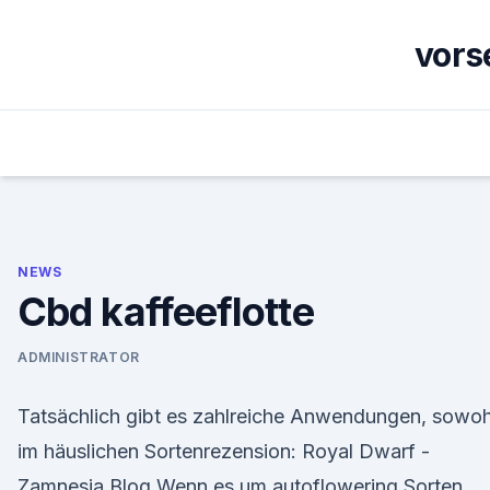
Skip
to
vors
content
NEWS
Cbd kaffeeflotte
ADMINISTRATOR
Tatsächlich gibt es zahlreiche Anwendungen, sowoh
im häuslichen Sortenrezension: Royal Dwarf -
Zamnesia Blog Wenn es um autoflowering Sorten