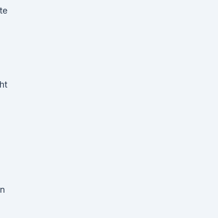
te
ht
h
en