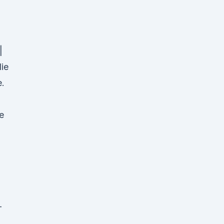
|
ie
e.
e
-