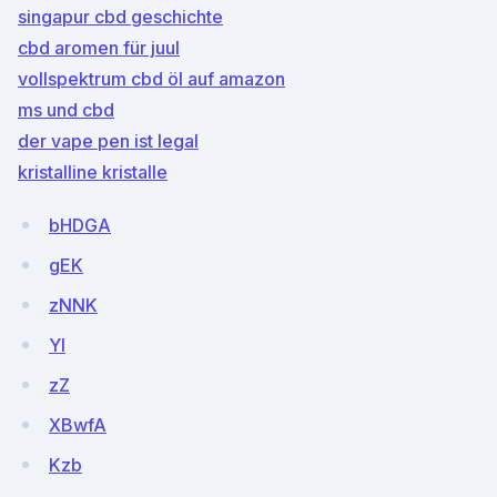
singapur cbd geschichte
cbd aromen für juul
vollspektrum cbd öl auf amazon
ms und cbd
der vape pen ist legal
kristalline kristalle
bHDGA
gEK
zNNK
Yl
zZ
XBwfA
Kzb